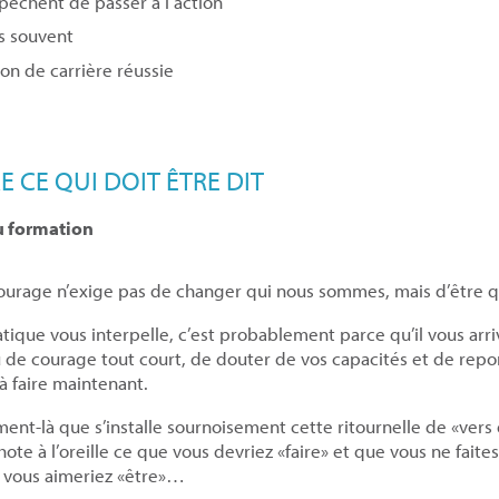
pêchent de passer à l’action
us souvent
ion de carrière réussie
 CE QUI DOIT ÊTRE DIT
u formation
courage n’exige pas de changer qui nous sommes, mais d’être 
atique vous interpelle, c’est probablement parce qu’il vous ar
 de courage tout court, de douter de vos capacités et de repo
 à faire maintenant.
ent-là que s’installe sournoisement cette ritournelle de «vers d
ote à l’oreille ce que vous devriez «faire» et que vous ne faites
 vous aimeriez «être»…