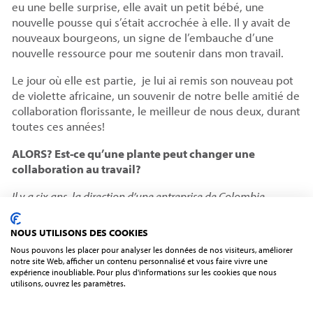
eu une belle surprise, elle avait un petit bébé, une
nouvelle pousse qui s’était accrochée à elle. Il y avait de
nouveaux bourgeons, un signe de l’embauche d’une
nouvelle ressource pour me soutenir dans mon travail.
Le jour où elle est partie, je lui ai remis son nouveau pot
de violette africaine, un souvenir de notre belle amitié de
collaboration florissante, le meilleur de nous deux, durant
toutes ces années!
ALORS? Est-ce qu’une plante peut changer une
collaboration au travail?
Il y a six ans, la direction d’une entreprise de Colombie-
Britannique a eu l’idée de déposer des plantes sur les bureaux
de sa douzaine d’employés.
« C’est la clé de la hausse de
NOUS UTILISONS DES COOKIES
20 % à 40 % de la productivité au bureau »,
affirme Mike
Nous pouvons les placer pour analyser les données de nos visiteurs, améliorer
Robinson, président de WeatherSolve Structures (structures
notre site Web, afficher un contenu personnalisé et vous faire vivre une
pour contrôler la poussière industrielle). Voir l’article dans la
expérience inoubliable. Pour plus d'informations sur les cookies que nous
utilisons, ouvrez les paramètres.
Presse Plus du 22 mai mai 2019.